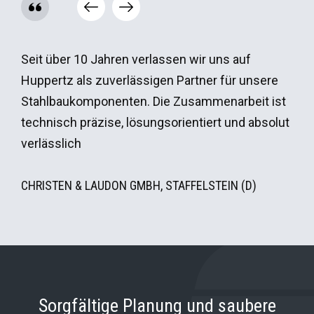
S
Seit über 10 Jahren verlassen wir uns auf
Fir
Huppertz als zuverlässigen Partner für unsere
Jah
Stahlbaukomponenten. Die Zusammenarbeit ist
[...
technisch präzise, lösungsorientiert und absolut
Zus
verlässlich
Kom
Ges
CHRISTEN & LAUDON GMBH, STAFFELSTEIN (D)
Kre
EBV
Sorgfältige Planung und saubere