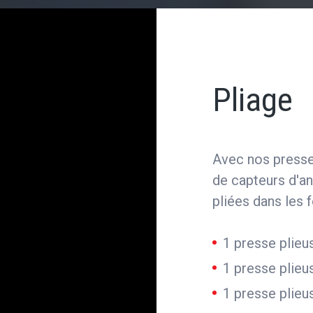
Pliage
Avec nos presse
de capteurs d'a
pliées dans les 
1 presse plie
1 presse plie
1 presse plie