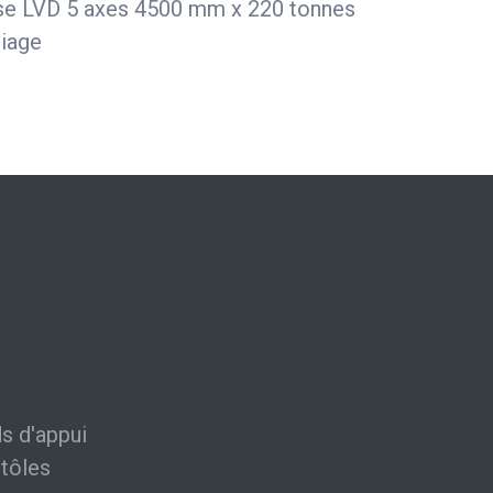
use LVD 5 axes 4500 mm x 220 tonnes
liage
s d'appui
tôles