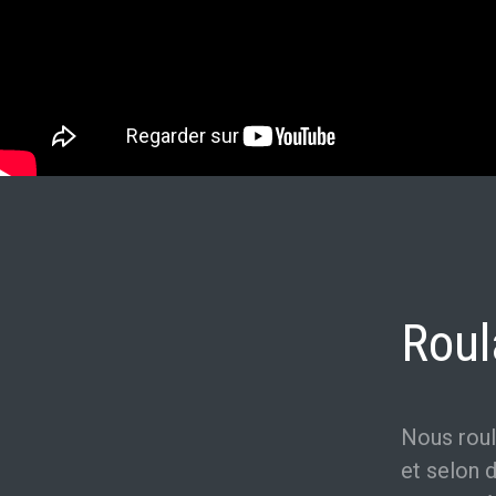
Roul
Nous roul
et selon 