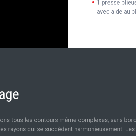
1 presse plie
avec aide au p
age
ons tous les contours même complexes, sans bord
des rayons qui se succèdent harmonieusement. Les 