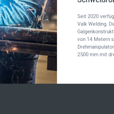
Seit 2020 verfüg
Valk Welding. D
Galgenkonstrukt
von 14 Metern so
Drehmanipulator
2500 mm mit dre