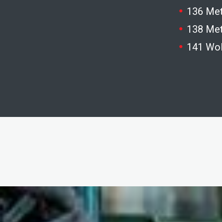
136 Met
138 Met
141 Wol