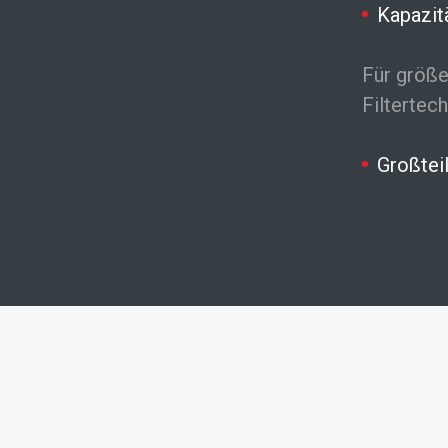
Kapazit
Für größe
Filtertec
Großtei